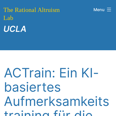
Skip
The Rational Altruism
Menu
to
Lab
content
UCLA
ACTrain: Ein KI-
basiertes
Aufmerksamkeits
training für die